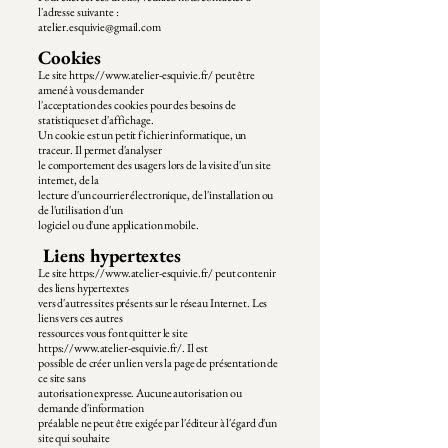
l'adresse suivante :
atelier.esquivie@gmail.com
Cookies
Le site
https://www.atelier-esquivie.fr/
peut être
amené à vous demander
l'acceptation des cookies pour des besoins de
statistiques et d'affichage.
Un cookie est un petit fichier informatique, un
traceur. Il permet d'analyser
le comportement des usagers lors de la visite d'un site
internet, de la
lecture d'un courrier électronique, de l'installation ou
de l'utilisation d'un
logiciel ou d'une application mobile.
Liens hypertextes
Le site
https://www.atelier-esquivie.fr/
peut contenir
des liens hypertextes
vers d'autres sites présents sur le réseau Internet. Les
liens vers ces autres
ressources vous font quitter le site
https://www.atelier-esquivie.fr/. Il est
possible de créer un lien vers la page de présentation de
ce site sans
autorisation expresse. Aucune autorisation ou
demande d'information
préalable ne peut être exigée par l'éditeur à l'égard d'un
site qui souhaite