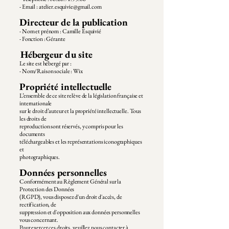
- Email : atelier.esquivie@gmail.com
Directeur de la publication
- Nom et prénom : Camille Esquivié
- Fonction : Gérante
Hébergeur du site
Le site est hébergé par :
- Nom/Raison sociale : Wix
Propriété intellectuelle
L’ensemble de ce site relève de la législation française et
internationale
sur le droit d’auteur et la propriété intellectuelle. Tous
les droits de
reproduction sont réservés, y compris pour les
documents
téléchargeables et les représentations iconographiques
et
photographiques.
Données personnelles
Conformément au Règlement Général sur la
Protection des Données
(RGPD), vous disposez d'un droit d'accès, de
rectification, de
suppression et d'opposition aux données personnelles
vous concernant.
Pour exercer ces droits, veuillez nous contacter à