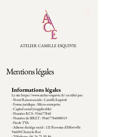
ATELIER CAMILLE ESQUIVIE
Mentions légales
Informations légales
Le site
https://www.atelier-esquivie.fr/
est édité par :
- Nom/Raison sociale : Camille Esquivié
- Forme juridique : Micro-entreprise
- Capital social (si applicable)
- Numéro RCS : 934677840
- Numéro de SIRET : 93467784000019
- Pas de TVA
- Adresse du siège social : 121 B avenue d’Alfortville
94600 Choisy-le-Roi
- Téléphone : 06.26.71.95.86