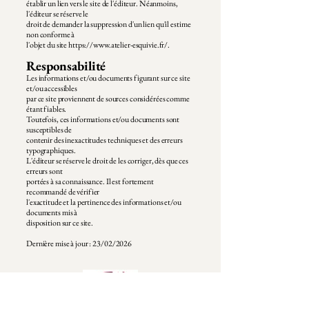
établir un lien vers le site de l'éditeur. Néanmoins,
l'éditeur se réserve le
droit de demander la suppression d'un lien qu'il estime
non conforme à
l'objet du site https://www.atelier-esquivie.fr/.
Responsabilité
Les informations et/ou documents figurant sur ce site
et/ou accessibles
par ce site proviennent de sources considérées comme
étant fiables.
Toutefois, ces informations et/ou documents sont
susceptibles de
contenir des inexactitudes techniques et des erreurs
typographiques.
L'éditeur se réserve le droit de les corriger, dès que ces
erreurs sont
portées à sa connaissance. Il est fortement
recommandé de vérifier
l'exactitude et la pertinence des informations et/ou
documents mis à
disposition sur ce site.
Dernière mise à jour : 23/02/2026