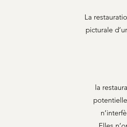
La restaurati
picturale d’u
la restaur
potentiell
n’interf
Elles n’