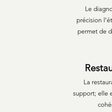
Le diagno
précision l’
permet de d
Restau
La restaur
support; elle
cohés