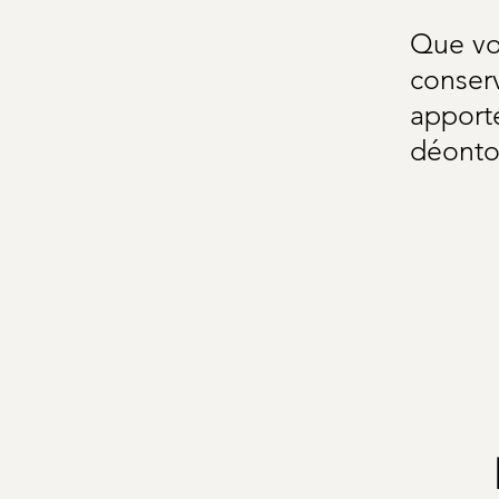
Que vot
conser
apporte
déonto