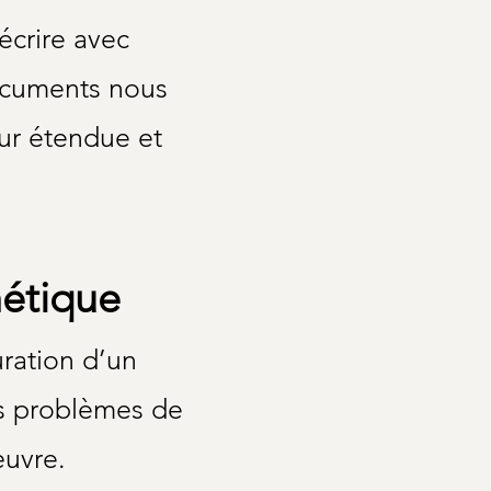
écrire avec
documents nous
ur étendue et
hétique
uration d’un
es problèmes de
œuvre.