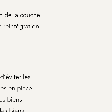
on de la couche
 réintégration
d’éviter les
ses en place
des biens.
des biens.